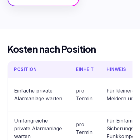
Kosten nach Position
POSITION
EINHEIT
HINWEIS
Einfache private
pro
Für kleinere 
Alarmanlage warten
Termin
Meldern und g
Umfangreiche
Für Einfamili
pro
private Alarmanlage
Sicherungsber
Termin
warten
Funkkompone