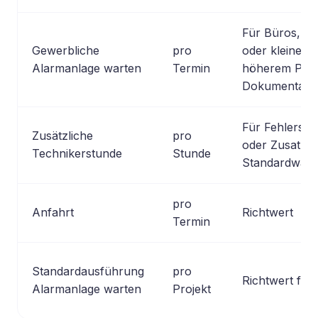
Für Büros, La
Gewerbliche
pro
oder kleinere 
Alarmanlage warten
Termin
höherem Prüf
Dokumentatio
Für Fehlersu
Zusätzliche
pro
oder Zusatzar
Technikerstunde
Stunde
Standardwart
pro
Anfahrt
Richtwert
Termin
Standardausführung
pro
Richtwert für
Alarmanlage warten
Projekt