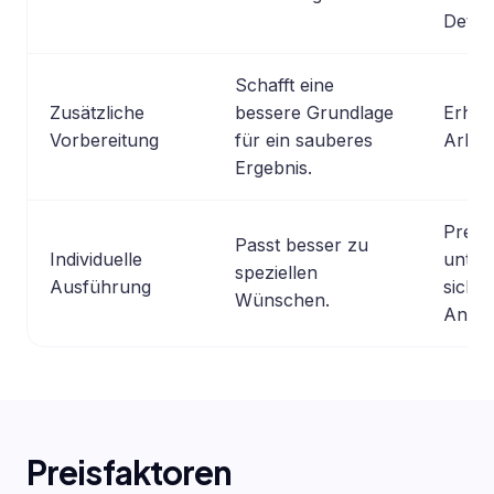
Detail
Schafft eine
Zusätzliche
bessere Grundlage
Erhöh
Vorbereitung
für ein sauberes
Arbei
Ergebnis.
Preis
Passt besser zu
Individuelle
unter
speziellen
Ausführung
sich s
Wünschen.
Anbiet
Preisfaktoren