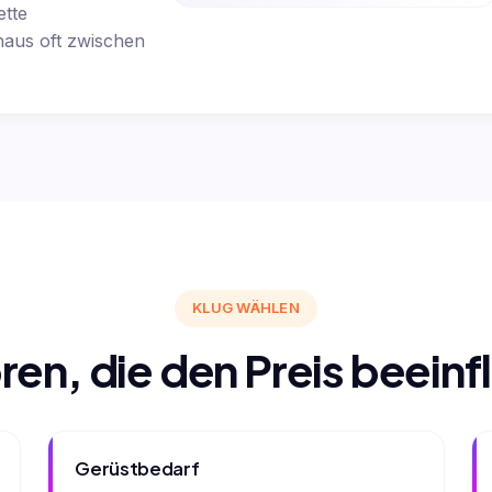
ette
haus oft zwischen
KLUG WÄHLEN
ren, die den Preis beeinf
Gerüstbedarf