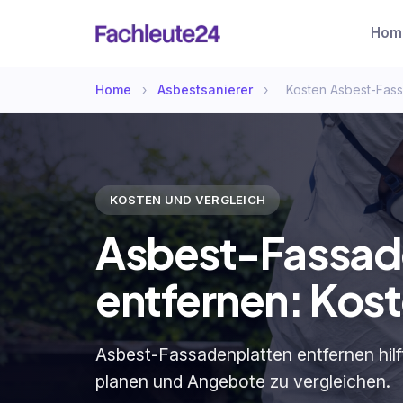
Hom
Home
›
Asbestsanierer
›
Kosten Asbest-Fass
KOSTEN UND VERGLEICH
Asbest-Fassad
entfernen: Kost
Asbest-Fassadenplatten entfernen hilf
planen und Angebote zu vergleichen.