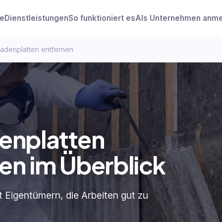
e
Dienstleistungen
So funktioniert es
Als Unternehmen anm
adenplatten entfernen
enplatten
en im Überblick
t Eigentümern, die Arbeiten gut zu