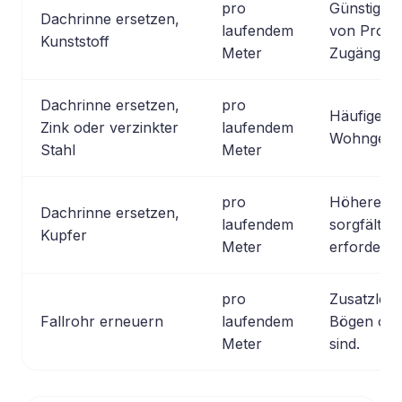
pro
Günstige M
Dachrinne ersetzen,
laufendem
von Profil
Kunststoff
Meter
Zugänglich
Dachrinne ersetzen,
pro
Häufige A
Zink oder verzinkter
laufendem
Wohngebä
Stahl
Meter
pro
Höherer Ma
Dachrinne ersetzen,
laufendem
sorgfältig
Kupfer
Meter
erforderlic
pro
Zusatzleis
Fallrohr erneuern
laufendem
Bögen ode
Meter
sind.