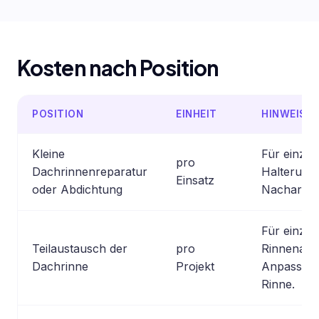
Kosten nach Position
POSITION
EINHEIT
HINWEIS
Kleine
Für einzel
pro
Dachrinnenreparatur
Halterunge
Einsatz
oder Abdichtung
Nacharbei
Für einzel
Teilaustausch der
pro
Rinnenabsc
Dachrinne
Projekt
Anpassung
Rinne.