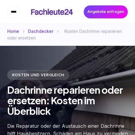
Angebote anfragen
Home
›
Dachdecker
›
Kosten Dachrinne reparieren
oder ersetzen
KOSTEN UND VERGLEICH
Dachrinne reparieren oder
ersetzen: Kosten im
Überblick
Die Reparatur oder der Austausch einer Dachrinne
hilft Hausbesitzern, Schäden am Haus zu vermeiden