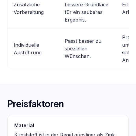
Zusätzliche
bessere Grundlage
Erhöh
Vorbereitung
für ein sauberes
Arbei
Ergebnis.
Preis
Passt besser zu
Individuelle
unter
speziellen
Ausführung
sich s
Wünschen.
Anbiet
Preisfaktoren
Material
Kunststoff ist in der Regel günstiger als Zink