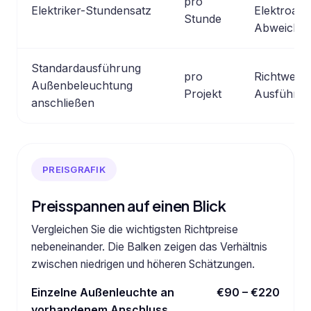
pro
Elektriker-Stundensatz
Elektroarb
Stunde
Abweichun
Standardausführung
pro
Richtwert 
Außenbeleuchtung
Projekt
Ausführun
anschließen
PREISGRAFIK
Preisspannen auf einen Blick
Vergleichen Sie die wichtigsten Richtpreise
nebeneinander. Die Balken zeigen das Verhältnis
zwischen niedrigen und höheren Schätzungen.
Einzelne Außenleuchte an
€90 – €220
vorhandenem Anschluss