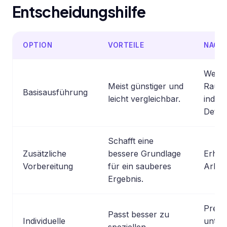
Entscheidungshilfe
OPTION
VORTEILE
NACHT
Wenig
Meist günstiger und
Raum 
Basisausführung
leicht vergleichbar.
indivi
Detail
Schafft eine
Zusätzliche
bessere Grundlage
Erhöh
Vorbereitung
für ein sauberes
Arbei
Ergebnis.
Preis
Passt besser zu
Individuelle
unter
speziellen