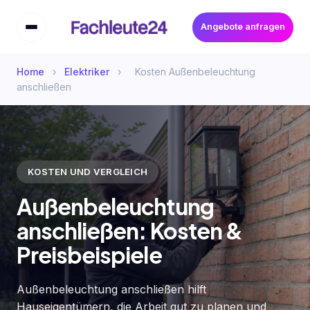
Angebote anfragen
Home
›
Elektriker
›
Kosten Außenbeleuchtung
anschließen
KOSTEN UND VERGLEICH
Außenbeleuchtung
anschließen: Kosten &
Preisbeispiele
Außenbeleuchtung anschließen hilft
Hauseigentümern, die Arbeit gut zu planen und