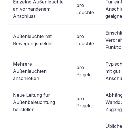
Einzelne Außenleuchte
Für einfa
pro
an vorhandenem
Anschluss
Leuchte
Anschluss
geeigneten
Einschließl
Außenleuchte mit
pro
Verdrahtu
Bewegungsmelder
Leuchte
Funktionse
Mehrere
Typisch fü
pro
Außenleuchten
mit gut er
Projekt
anschließen
Anschluss
Neue Leitung für
Abhängig 
pro
Außenbeleuchtung
Wanddurch
Projekt
herstellen
Zugänglich
Üblicher R