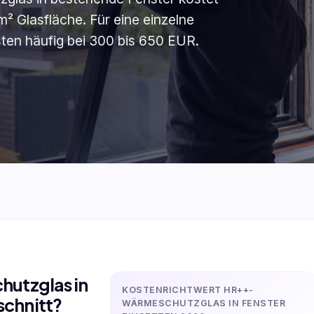
 Glasfläche. Für eine einzelne
ten häufig bei 300 bis 650 EUR.
utzglas in
KOSTENRICHTWERT HR++-
schnitt?
WÄRMESCHUTZGLAS IN FENSTER