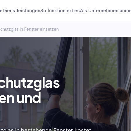
e
Dienstleistungen
So funktioniert es
Als Unternehmen anm
hutzglas in Fenster einsetzen
hutzglas
ten und
las in bestehende Fenster kostet