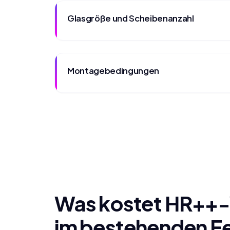
Glasgröße und Scheibenanzahl
Montagebedingungen
Was kostet HR++
im bestehenden F