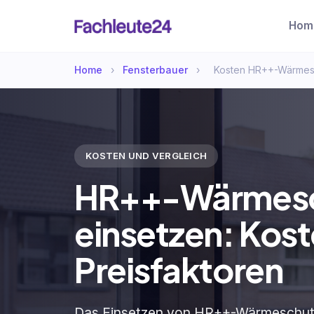
Hom
Home
›
Fensterbauer
›
Kosten HR++-Wärmesc
KOSTEN UND VERGLEICH
HR++-Wärmesc
einsetzen: Kos
Preisfaktoren
Das Einsetzen von HR++-Wärmeschutzg