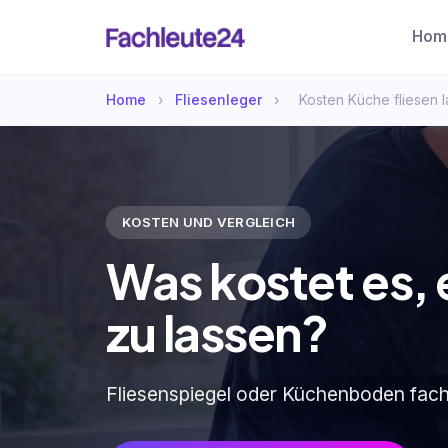
Hom
Home
›
Fliesenleger
›
Kosten Küche fliesen 
KOSTEN UND VERGLEICH
Was kostet es, 
zu lassen?
Fliesenspiegel oder Küchenboden fachg