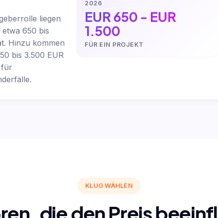
2026
EUR 650 - EUR
geberrolle liegen
1.500
i etwa 650 bis
at. Hinzu kommen
FÜR EIN PROJEKT
750 bis 3.500 EUR
 für
derfälle.
KLUG WÄHLEN
ren, die den Preis beeinf