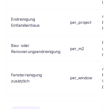
Lee
Abh
Endreinigung
per_project
Eta
Einfamilienhaus
Neb
Für
Bau- oder
per_m2
und
Renovierungsendreinigung
Han
Abh
Fensterreinigung
Fen
per_window
zusätzlich
Ver
Err