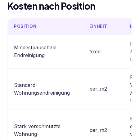
Kosten nach Position
POSITION
EINHEIT
HIN
Für
Mindestpauschale
fixed
Anf
Endreinigung
und
Für
Standard-
Ver
per_m2
Wohnungsendreinigung
Aus
Übe
Bei
Stark verschmutzte
dur
per_m2
Wohnung
vie