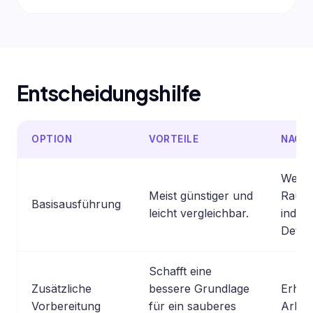
Entscheidungshilfe
OPTION
VORTEILE
NACHT
Wenig
Meist günstiger und
Raum 
Basisausführung
leicht vergleichbar.
indivi
Detail
Schafft eine
Zusätzliche
bessere Grundlage
Erhöh
Vorbereitung
für ein sauberes
Arbei