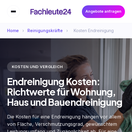
Angebote anfragen
Home
›
Reinigungskräfte
›
Kosten Endreinigung
KOSTEN UND VERGLEICH
Endreinigung Kosten:
Richtwerte für Wohnung,
Haus und Bauendreinigung
Die Kosten für eine Endreinigung hängen vor allem
von Fläche, Verschmutzungsgrad, gewünschtem
Leistungsumfang und Zugänglichkeit ab. Für eine