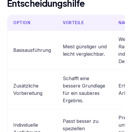
Entscheidungshilfe
OPTION
VORTEILE
NACHT
Wenig
Meist günstiger und
Raum 
Basisausführung
leicht vergleichbar.
indivi
Detail
Schafft eine
Zusätzliche
bessere Grundlage
Erhöh
Vorbereitung
für ein sauberes
Arbei
Ergebnis.
Preis
Passt besser zu
Individuelle
unter
speziellen