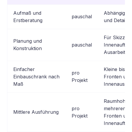
Aufmaß und
Abhängig vo
pauschal
Erstberatung
und Detailti
Für Skizzen,
Planung und
pauschal
Innenaufteil
Konstruktion
Ausarbeitun
Einfacher
Kleine bis mi
pro
Einbauschrank nach
Fronten und
Projekt
Maß
Innenaussta
Raumhoher 
pro
mehreren El
Mittlere Ausführung
Projekt
Fronten und 
Innenaufteil