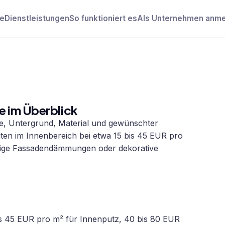
e
Dienstleistungen
So funktioniert es
Als Unternehmen anm
e im Überblick
he, Untergrund, Material und gewünschter
iten im Innenbereich bei etwa 15 bis 45 EUR pro
dige Fassadendämmungen oder dekorative
is 45 EUR pro m² für Innenputz, 40 bis 80 EUR