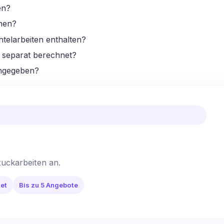
en?
ehen?
elarbeiten enthalten?
 separat berechnet?
angegeben?
tuckarbeiten an.
et
Bis zu 5 Angebote