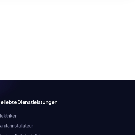
eliebte Dienstleistungen
lektriker
anitärinstallateur