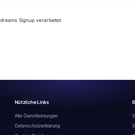
dreams Signup verarbeitet.
Nützliche Links
B
Alle Dienstleistungen
E
Datenschutzerklärung
S