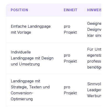
POSITION
EINHEIT
HINWEIS
Geeignet, 
Einfache Landingpage
pro
Designvorg
mit Vorlage
Projekt
klar sind.
Für Untern
Individuelle
pro
eigenständ
Landingpage mit Design
Projekt
profession
und Umsetzung
benötigen.
Landingpage mit
Sinnvoll f
Strategie, Texten und
pro
Leadgeneri
Conversion-
Projekt
Werbung.
Optimierung