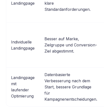
b
Landingpage
klare
G
Standardanforderungen.
Besser auf Marke,
H
Individuelle
Zielgruppe und Conversion-
m
Landingpage
Ziel abgestimmt.
e
Datenbasierte
Landingpage
Verbesserung nach dem
Z
mit
Start, bessere Grundlage
o
laufender
für
K
Optimierung
Kampagnenentscheidungen.