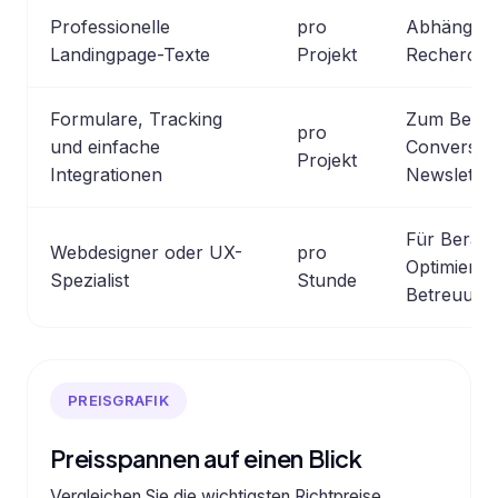
Professionelle
pro
Abhängig 
Landingpage-Texte
Projekt
Recherche
Formulare, Tracking
Zum Beispi
pro
und einfache
Conversion
Projekt
Integrationen
Newsletter
Für Berat
Webdesigner oder UX-
pro
Optimierun
Spezialist
Stunde
Betreuung
PREISGRAFIK
Preisspannen auf einen Blick
Vergleichen Sie die wichtigsten Richtpreise