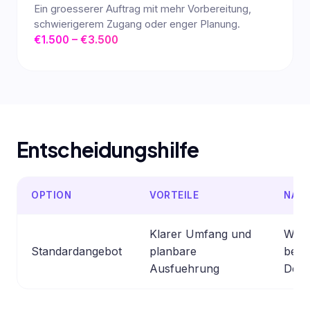
Ein groesserer Auftrag mit mehr Vorbereitung,
schwierigerem Zugang oder enger Planung.
€1.500 – €3.500
Entscheidungshilfe
OPTION
VORTEILE
NACH
Klarer Umfang und
Wenig
Standardangebot
planbare
bei 
Ausfuehrung
Detai