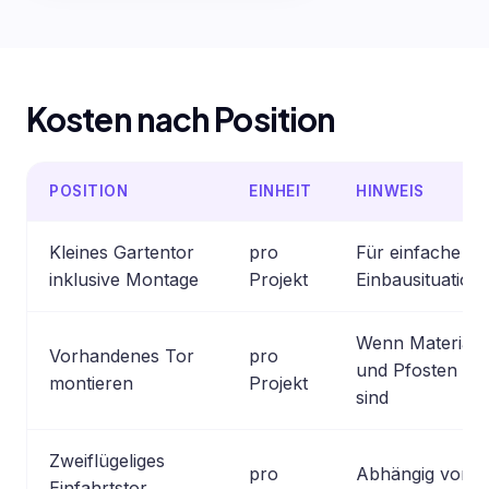
Kosten nach Position
POSITION
EINHEIT
HINWEIS
Kleines Gartentor
pro
Für einfache Ga
inklusive Montage
Projekt
Einbausituation
Wenn Material b
Vorhandenes Tor
pro
und Pfosten od
montieren
Projekt
sind
Zweiflügeliges
pro
Abhängig von Br
Einfahrtstor