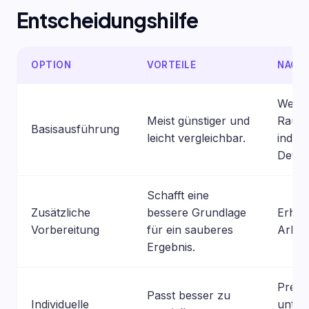
Entscheidungshilfe
OPTION
VORTEILE
NACHT
Wenig
Meist günstiger und
Raum 
Basisausführung
leicht vergleichbar.
indivi
Detail
Schafft eine
Zusätzliche
bessere Grundlage
Erhöh
Vorbereitung
für ein sauberes
Arbei
Ergebnis.
Preis
Passt besser zu
Individuelle
unter