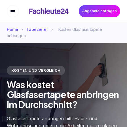
Angebote anfragen
Home
›
Tapezierer
›
Kosten Glasfasertapete
anbringen
KOSTEN UND VERGLEICH
Was kostet
Glasfasertapete anbringen
im Durchschnitt?
Glasfasertapete anbringen hilft Haus- und
Wohnungseigentümern, die Arbeiten gut zu planen