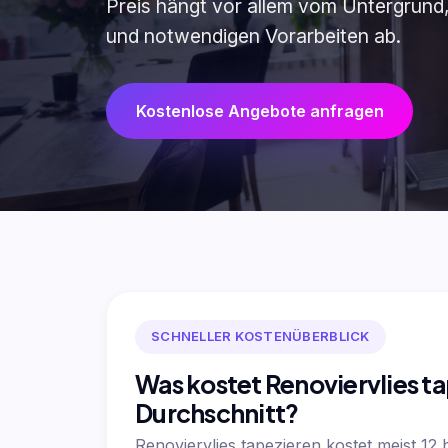
Preis hängt vor allem vom Untergrund,
und notwendigen Vorarbeiten ab.
Kostenlose Angebote anfragen
SCHNELLER KOSTENÜBERBLICK
Was kostet Renoviervlies t
Durchschnitt?
Renoviervlies tapezieren kostet meist 12