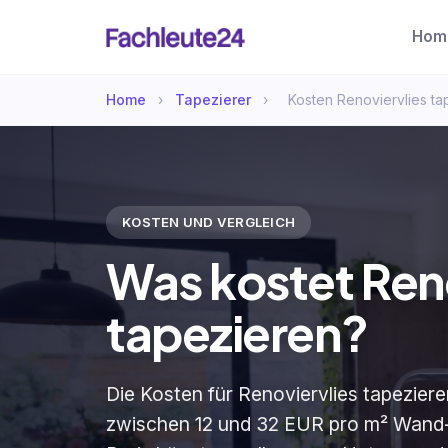
Hom
Home
›
Tapezierer
›
Kosten Renoviervlies ta
KOSTEN UND VERGLEICH
Was kostet Reno
tapezieren?
Die Kosten für Renoviervlies tapeziere
zwischen 12 und 32 EUR pro m² Wand-